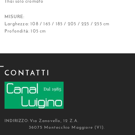
Thai solo cromato
MISURE:
Larghezza: 108 / 165 / 185 / 205 / 225 / 255 cm
Profondità: 105 cm
CONTATTI
Via Zanovello, 12 Z.A.
INDIRIZZO:
36075 Montecchio Maggiore (VI).