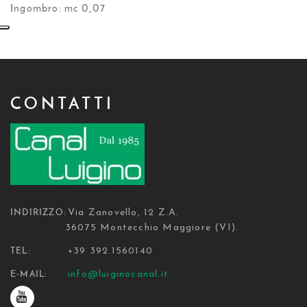
Ingombro: mc 0,07
CONTATTI
Via Zanovello, 12 Z.A.
INDIRIZZO:
36075 Montecchio Maggiore (VI).
+39 392.1560140
TEL:
info@luiginocanal.it
E-MAIL: