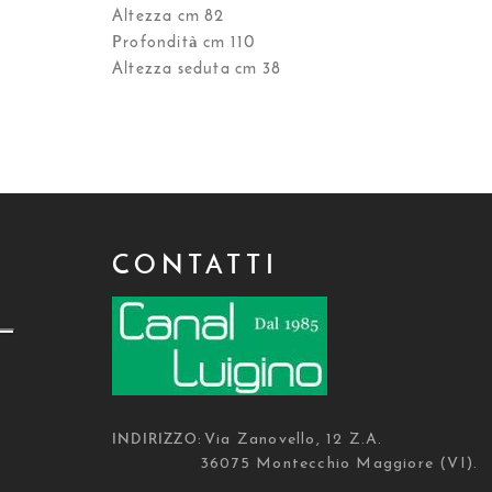
Altezza cm 82
Profondità cm 110
Altezza seduta cm 38
CONTATTI
Via Zanovello, 12 Z.A.
INDIRIZZO:
36075 Montecchio Maggiore (VI).